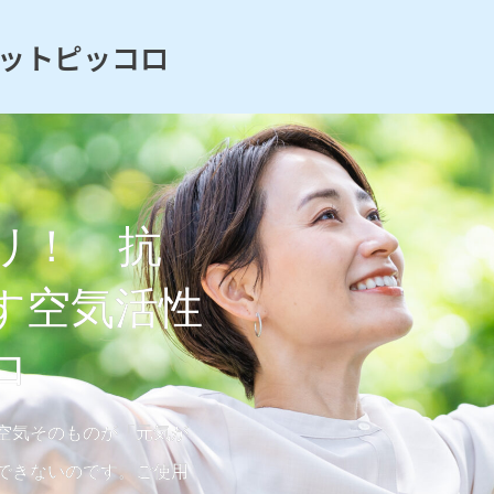
ットピッコロ
リ！ 抗
す空気活性
ロ
空気そのものが「元気が
できないのです。ご使用