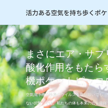
活力ある空気を持ち歩くポケ
まさにエア・サプ
酸化作用をもたら
機ポケットピッコ
空気清浄機で粉塵やウイルスを取り除いても、
ない状態」では、私たちの体も本来の力を発揮